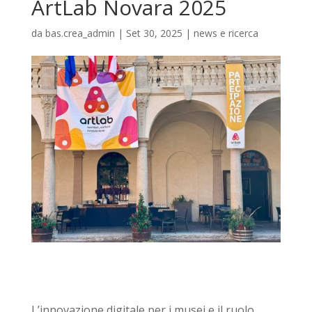
ArtLab Novara 2025
da
bas.crea_admin
|
Set 30, 2025
|
news e ricerca
L
’
innovazione digitale per i musei e il ruolo