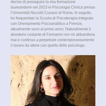
deciso di proseguire la mia formazione
laureandomi nel 2023 in Psicologia Clinica presso
l’Università Niccolò Cusano di Roma. In seguito,
ho frequentato la Scuola di Psicoterapia Integrata
con Orientamento Psicoanalitico a Firenze,
attualmente sono al primo anno. Naturalmente il
desiderio costante di Formarmi non mi abbandona
mai e continuo a perpetrare contemporaneamente
il lavoro da attore con quello dello psicologo.