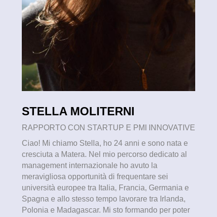
STELLA MOLITERNI
RAPPORTO CON STARTUP E PMI INNOVATIVE
Ciao! Mi chiamo Stella, ho 24 anni e sono nata e
cresciuta a Matera. Nel mio percorso dedicato al
management internazionale ho avuto la
meravigliosa opportunità di frequentare sei
università europee tra Italia, Francia, Germania e
Spagna e allo stesso tempo lavorare tra Irlanda,
Polonia e Madagascar. Mi sto formando per poter