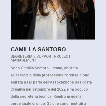
CAMILLA SANTORO
SEGRETERIA E SUPPORT PROJECT
MANAGEMENT
Sono Camilla Santoro, lucana, abilitata
all’esercizio della professione forense. Sono
entrata a far parte dell’Associazione Basilicata
Creativa nel settembre del 2022 e mi occupo
della segreteria tecnica. Rientro in quella
percentuale di under 35 che sono rientrati a