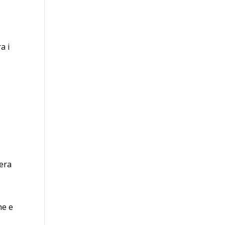
a i
tera
ne e