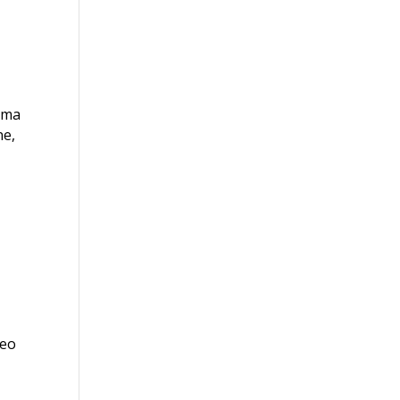
e ma
ne,
peo