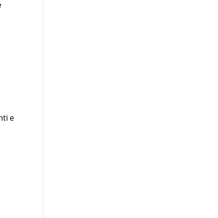
e
nti e