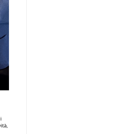
i
ità,