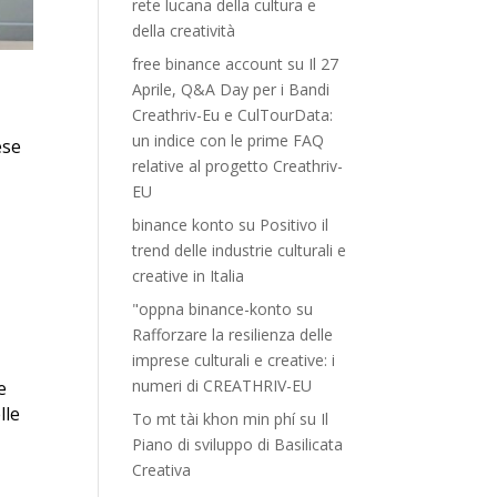
rete lucana della cultura e
della creatività
free binance account
su
Il 27
Aprile, Q&A Day per i Bandi
Creathriv-Eu e CulTourData:
un indice con le prime FAQ
ese
relative al progetto Creathriv-
EU
binance konto
su
Positivo il
trend delle industrie culturali e
creative in Italia
"oppna binance-konto
su
Rafforzare la resilienza delle
imprese culturali e creative: i
numeri di CREATHRIV-EU
e
lle
To mt tài khon min phí
su
Il
Piano di sviluppo di Basilicata
Creativa