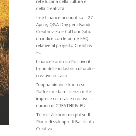
rete lucana della cultura e
della creatività
free binance account
su
Il 27
Aprile, Q&A Day per i Bandi
Creathriv-Eu e CulTourData:
un indice con le prime FAQ
relative al progetto Creathriv-
EU
binance konto
su
Positivo il
trend delle industrie culturali e
creative in Italia
"oppna binance-konto
su
Rafforzare la resilienza delle
imprese culturali e creative: i
numeri di CREATHRIV-EU
To mt tài khon min phí
su
Il
Piano di sviluppo di Basilicata
Creativa