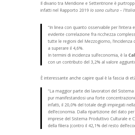
Il divario tra Meridione e Settentrione è purtropp
infatti nel Rapporto 2019
Io sono cultura – l’Itali
“In linea con quanto osservabile per l’inter
evidente correlazione fra ricchezza complessiv
tutte le regioni del Mezzogiorno, l’incidenza 
a superare il 4,6%.
In termini di incidenza sull’economia, è la
Ca
con un contributo del 3,2% al valore aggiunt
È interessante anche capire qual è la fascia di e
“La maggior parte dei lavoratori del Sistema 
pur manifestandosi una forte concentrazione d
infatti, il 20,0% del totale degli impiegati nel
dell’economia. Dalla ripartizione del dato pe
imprese del Sistema Produttivo Culturale e Cr
della filiera (contro il 42,1% del resto dell’ec