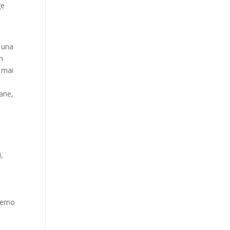
ge
i una
In
e mai
iane,
i,
terno