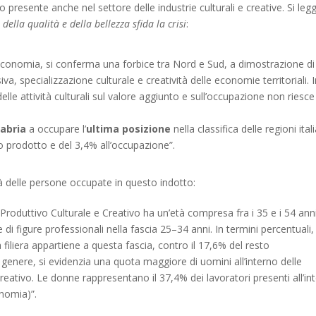
o presente anche nel settore delle industrie culturali e creative. Si leg
a della qualità e della bellezza sfida la crisi
:
a economia, si conferma una forbice tra Nord e Sud, a dimostrazione d
a, specializzazione culturale e creatività delle economie territoriali. 
delle attività culturali sul valore aggiunto e sull’occupazione non riesc
labria
a occupare l’
ultima posizione
nella classifica delle regioni ital
o prodotto e del 3,4% all’occupazione”.
tà delle persone occupate in questo indotto:
Produttivo Culturale e Creativo ha un’età compresa fra i 35 e i 54 ann
i figure professionali nella fascia 25–34 anni. In termini percentuali,
la filiera appartiene a questa fascia, contro il 17,6% del resto
r genere, si evidenzia una quota maggiore di uomini all’interno delle
eativo. Le donne rappresentano il 37,4% dei lavoratori presenti all’in
onomia)”.