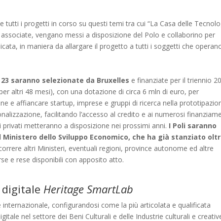
he tutti i progetti in corso su questi temi tra cui “La Casa delle Tecnol
e associate, vengano messi a disposizione del Polo e collaborino per
icata, in maniera da allargare il progetto a tutti i soggetti che operan
o
23 saranno selezionate da Bruxelles
e finanziate per il triennio 2
 per altri 48 mesi), con una dotazione di circa 6 mln di euro, per
ne e affiancare startup, imprese e gruppi di ricerca nella prototipazio
ionalizzazione, facilitando l’accesso al credito e ai numerosi finanziame
tori privati metteranno a disposizione nei prossimi anni.
I Poli saranno
l Ministero dello Sviluppo Economico, che ha già stanziato oltr
orrere altri Ministeri, eventuali regioni, province autonome ed altre
se e rese disponibili con apposito atto.
 digitale
Heritage SmartLab
e internazionale, configurandosi come la più articolata e qualificata
gitale nel settore dei Beni Culturali e delle Industrie culturali e creati