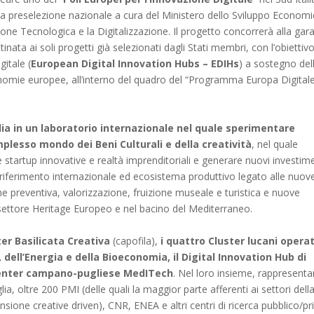
 la preselezione nazionale a cura del Ministero dello Sviluppo Economi
zione Tecnologica e la Digitalizzazione. Il progetto concorrerà alla gar
nata ai soli progetti già selezionati dagli Stati membri, con l’obiettivo
gitale (
European Digital Innovation Hubs – EDIHs
) a sostegno del
onomie europee, all’interno del quadro del “Programma Europa Digital
lia in un laboratorio internazionale nel quale sperimentare
mplesso mondo dei Beni Culturali e della creatività
, nel quale
 startup innovative e realtà imprenditoriali e generare nuovi investim
i riferimento internazionale ed ecosistema produttivo legato alle nuov
e preventiva, valorizzazione, fruizione museale e turistica e nuove
settore Heritage Europeo e nel bacino del Mediterraneo.
ster Basilicata Creativa
(capofila),
i quattro Cluster lucani operat
dell’Energia e della Bioeconomia, il Digital Innovation Hub di
 Center campano-pugliese MedITech
. Nel loro insieme, rappresent
ia, oltre 200 PMI (delle quali la maggior parte afferenti ai settori dell
ensione creative driven), CNR, ENEA e altri centri di ricerca pubblico/pri