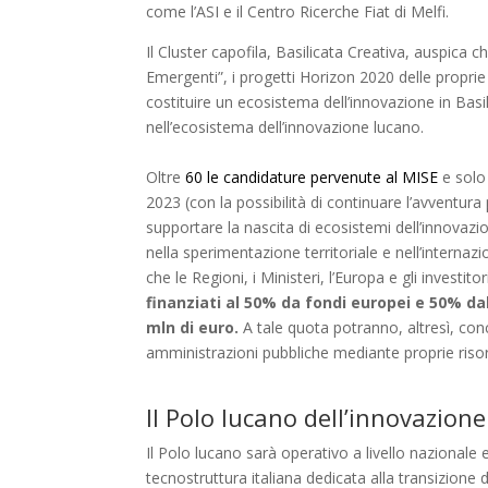
come l’ASI e il Centro Ricerche Fiat di Melfi.
Il Cluster capofila, Basilicata Creativa, auspica c
Emergenti”, i progetti Horizon 2020 delle propri
costituire un ecosistema dell’innovazione in Basil
nell’ecosistema dell’innovazione lucano.
Oltre
60 le candidature pervenute al MISE
e sol
2023 (con la possibilità di continuare l’avventura
supportare la nascita di ecosistemi dell’innovazio
nella sperimentazione territoriale e nell’internaz
che le Regioni, i Ministeri, l’Europa e gli investi
finanziati al 50% da fondi europei e 50% da
mln di euro.
A tale quota potranno, altresì, conc
amministrazioni pubbliche mediante proprie risor
Il Polo lucano dell’innovazione
Il Polo lucano sarà operativo a livello nazionale 
tecnostruttura italiana dedicata alla transizione di