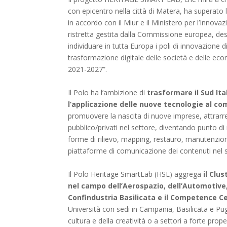
con epicentro nella città di Matera, ha superato
in accordo con il Miur e il Ministero per l’Innova
ristretta gestita dalla Commissione europea, desti
individuare in tutta Europa i poli di innovazione di
trasformazione digitale delle società e delle ec
2021-2027”.
Il Polo ha l’ambizione di
trasformare il Sud Ita
l’applicazione delle nuove tecnologie al co
promuovere la nascita di nuove imprese, attrarre
pubblico/privati nel settore, diventando punto d
forme di rilievo, mapping, restauro, manutenzion
piattaforme di comunicazione dei contenuti nel 
Il Polo Heritage SmartLab (HSL) aggrega
il Clu
nel campo dell’Aerospazio, dell’Automotive, 
Confindustria Basilicata e il Competence
Università con sedi in Campania, Basilicata e Pugl
cultura e della creatività o a settori a forte prop