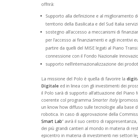
offrirà:
Supporto alla definizione e al miglioramento de
territorio della Basilicata e del Sud Italia ser
sostegno all’accesso a meccanismi di finanzia
per l’accesso ai finanziamenti e agli incentivi 
partire da quelli del MISE legati al Piano Trans
connessione con il Fondo Nazionale Innovazi
supporto nell’internazionalizzazione dei pro
La missione del Polo è quella di favorire la
digi
Digitale
ed in linea con gli investimenti dei pross
il Polo sarà di supporto all’attuazione del Piano 
coerente col programma
Smarter Italy
(promosso
un know how diffuso sulle tecnologie alla base dell
robotica. In caso di approvazione della Commissio
Smart Lab
” avrà il suo centro di rappresentanza,
dei più grandi cantieri al mondo in materia di res
epicentro in materia di investimenti nei settori leg