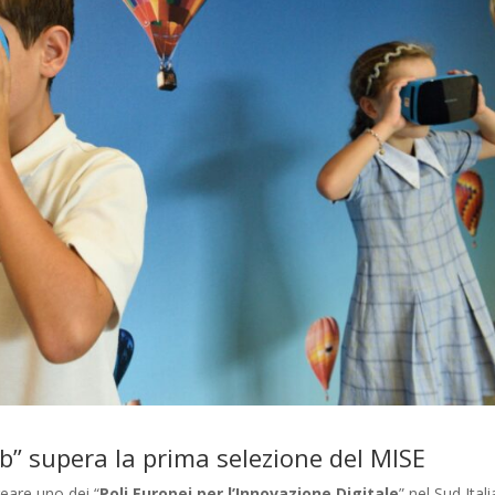
b” supera la prima selezione del MISE
eare uno dei “
Poli Europei per l’Innovazione Digitale
” nel Sud Itali