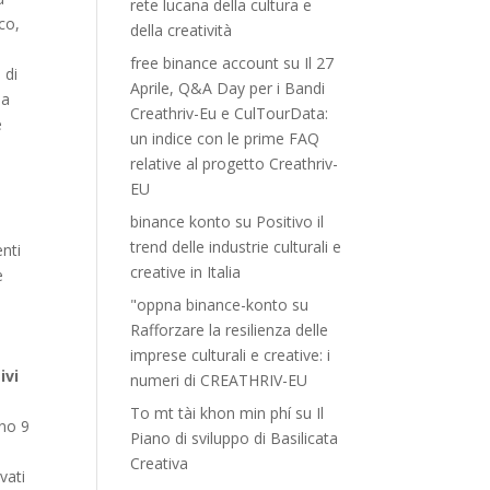
rete lucana della cultura e
co,
della creatività
a
free binance account
su
Il 27
 di
Aprile, Q&A Day per i Bandi
la
Creathriv-Eu e CulTourData:
e
un indice con le prime FAQ
relative al progetto Creathriv-
EU
binance konto
su
Positivo il
trend delle industrie culturali e
enti
creative in Italia
e
"oppna binance-konto
su
Rafforzare la resilienza delle
imprese culturali e creative: i
ivi
numeri di CREATHRIV-EU
To mt tài khon min phí
su
Il
ano 9
Piano di sviluppo di Basilicata
a
Creativa
vati