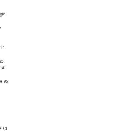
ogie
o
021-
ne,
nti
e 95
ve ed