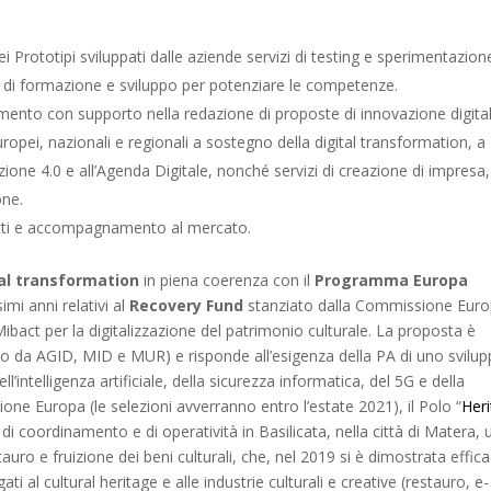
i Prototipi sviluppati dalle aziende servizi di testing e sperimentazion
vizi di formazione e sviluppo per potenziare le competenze.
mento con supporto nella redazione di proposte di innovazione digita
europei, nazionali e regionali a sostegno della digital transformation, a
izione 4.0 e all’Agenda Digitale, nonché servizi di creazione di impresa,
one.
dotti e accompagnamento al mercato.
tal transformation
in piena coerenza con il
Programma Europa
imi anni relativi al
Recovery Fund
stanziato dalla Commissione Euro
Mibact per la digitalizzazione del patrimonio culturale. La proposta è
 da AGID, MID e MUR) e risponde all’esigenza della PA di uno svilup
’intelligenza artificiale, della sicurezza informatica, del 5G e della
ne Europa (le selezioni avverranno entro l’estate 2021), il Polo “
Her
 di coordinamento e di operatività in Basilicata, nella città di Matera,
tauro e fruizione dei beni culturali, che, nel 2019 si è dimostrata effic
ati al cultural heritage e alle industrie culturali e creative (restauro, e-