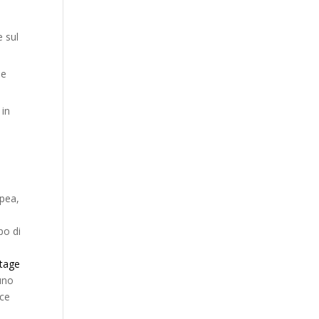
e sul
le
 in
pea,
po di
itage
 uno
ace