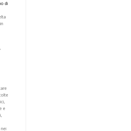
no di
elta
in
,
tare
colte
ci,
e e
i,
 nei