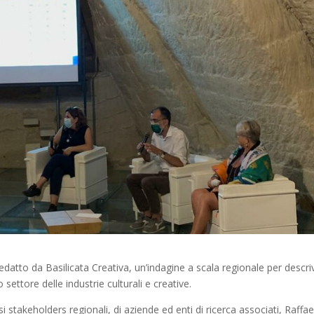
redatto da Basilicata Creativa, un’indagine a scala regionale per descri
 settore delle industrie culturali e creative.
 stakeholders regionali, di aziende ed enti di ricerca associati, Raffae