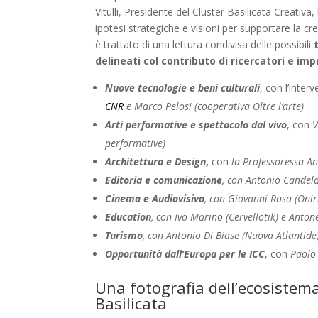
Vitulli, Presidente del Cluster Basilicata Creativa,
ipotesi strategiche e visioni per supportare la cresc
è trattato di una lettura condivisa delle possibili
delineati col contributo di ricercatori e im
Nuove tecnologie e beni culturali
, con l’inter
CNR
e Marco Pelosi (cooperativa Oltre l’arte)
Arti performative e spettacolo dal vivo
, con
V
performative)
Architettura e Design
,
con
la Professoressa A
Editoria e comunicazione
, con Antonio Candel
Cinema e Audiovisivo
, con Giovanni Rosa (Onir
Education
, con Ivo Marino (Cervellotik) e Anto
Turismo
, con Antonio Di Biase (Nuova Atlantide
Opportunità dall’Europa per le ICC
, con
Paolo
Una fotografia dell’ecosistema 
Basilicata