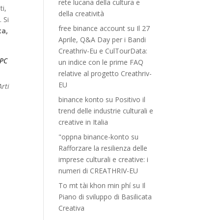
rete lucana della cultura e
ti,
della creatività
. Si
free binance account
su
Il 27
ta,
Aprile, Q&A Day per i Bandi
Creathriv-Eu e CulTourData:
SPC
un indice con le prime FAQ
relative al progetto Creathriv-
EU
Arti
binance konto
su
Positivo il
trend delle industrie culturali e
creative in Italia
"oppna binance-konto
su
Rafforzare la resilienza delle
imprese culturali e creative: i
numeri di CREATHRIV-EU
To mt tài khon min phí
su
Il
Piano di sviluppo di Basilicata
Creativa