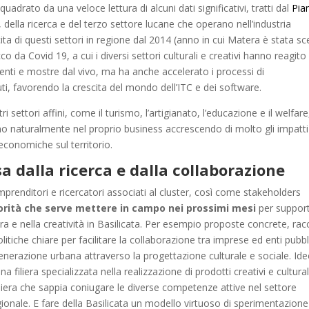
quadrato da una veloce lettura di alcuni dati significativi, tratti dal
Pia
, della ricerca e del terzo settore lucane che operano nell’industria
ita di questi settori in regione dal 2014 (anno in cui Matera è stata sc
 da Covid 19, a cui i diversi settori culturali e creativi hanno reagito 
eventi e mostre dal vivo, ma ha anche accelerato i processi di
uti, favorendo la crescita del mondo dell’ITC e dei software.
i settori affini, come il turismo, l’artigianato, l’educazione e il welfare
rano naturalmente nel proprio business accrescendo di molto gli impatti
i economiche sul territorio.
sa dalla ricerca e dalla collaborazione
prenditori e ricercatori associati al cluster, così come stakeholders
orità che serve mettere in campo nei prossimi mesi
per suppor
ura e nella creatività in Basilicata. Per esempio proposte concrete, rac
itiche chiare per facilitare la collaborazione tra imprese ed enti pubbli
generazione urbana attraverso la progettazione culturale e sociale. Ide
 filiera specializzata nella realizzazione di prodotti creativi e cultural
a filiera che sappia coniugare le diverse competenze attive nel settore
egionale. E fare della Basilicata un modello virtuoso di sperimentazione