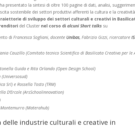
 ha presentato la sintesi di oltre 100 pagine di dati, analisi, suggerimen
ita sostenibile dei settori produttivi afferenti la cultura e la creatività
traiettorie di sviluppo dei settori culturali e creativi in Basilica
prenditori
del Cluster
nel corso di
alcuni Short talks
su
vento di
Francesca Sogliani, docente
Unibas
, Fabrizio Gizzi, ricercatore
I
ania Cauzillo (Comitato tecnico Scientifico di Basilicata Creativa per le 
ntonella Guida
e Rita Orlando (Open Design School)
a (Universosud)
ica Srl) e Rossella Tosto (TRM)
nella D’Ercole (ArsSchoolinnovation)
)
 Montemurro (Materahub)
delle industrie culturali e creative in