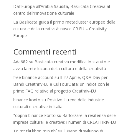
Dall’Europa all’Arabia Saudita, Basilicata Creativa al
centro dell’innovazione culturale
La Basilicata guida il primo metacluster europeo della
cultura e della creatività: nasce CR.EU – Creativity
Europe
Commenti recenti
Ada682
su
Basilicata creativa modifica lo statuto e
avvia la rete lucana della cultura e della creatività
free binance account
su
Il 27 Aprile, Q&A Day per i
Bandi Creathriv-Eu e CulTourData: un indice con le
prime FAQ relative al progetto Creathriv-EU
binance konto
su
Positivo il trend delle industrie
culturali e creative in Italia
"oppna binance-konto
su
Rafforzare la resilienza delle
imprese culturali e creative: i numeri di CREATHRIV-EU
To mt tài khon min phí
su
Il Piano di sviluppo di